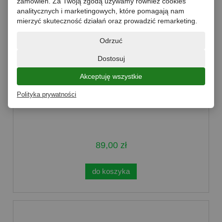
zamówień. Za Twoją zgodą używamy również cookies
analitycznych i marketingowych, które pomagają nam
mierzyć skuteczność działań oraz prowadzić remarketing.
Odrzuć
Dostosuj
Akceptuję wszystkie
Sok z buraczków i jabłek BIO 750ml
Polityka prywatności
Tłocznia Maurera - 8 sztuk
89,00 zł
do koszyka