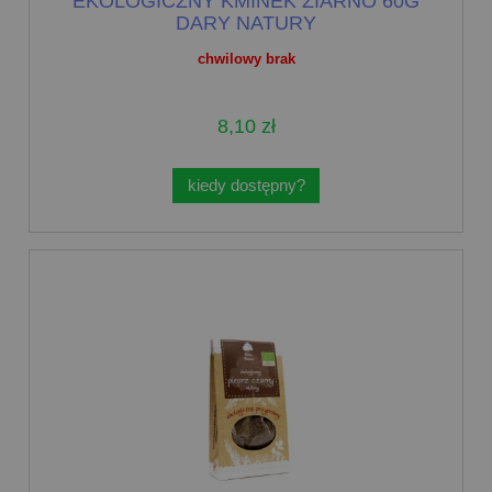
EKOLOGICZNY KMINEK ZIARNO 60G
DARY NATURY
chwilowy brak
8,10 zł
kiedy dostępny?