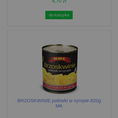
6,70 zł
do koszyka
BRZOSKWINIE połówki w syropie 820g
MK