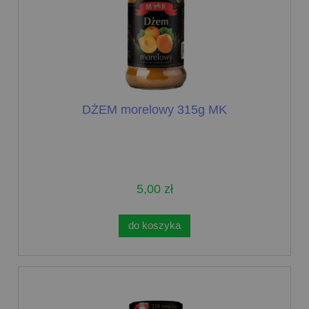
DŻEM morelowy 315g MK
5,00 zł
do koszyka