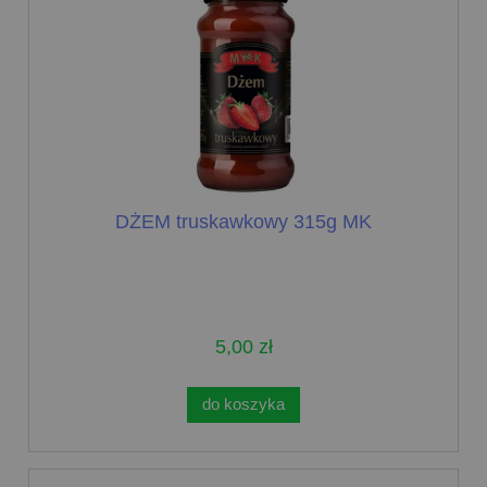
DŻEM truskawkowy 315g MK
5,00 zł
do koszyka