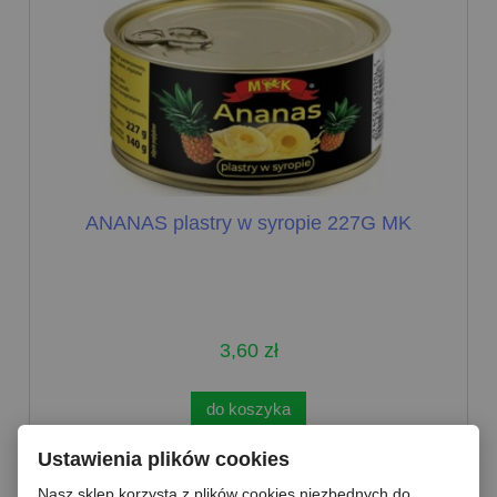
ANANAS plastry w syropie 227G MK
3,60 zł
do koszyka
Ustawienia plików cookies
Nasz sklep korzysta z plików cookies niezbędnych do