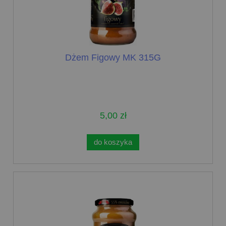
Dżem Figowy MK 315G
5,00 zł
do koszyka