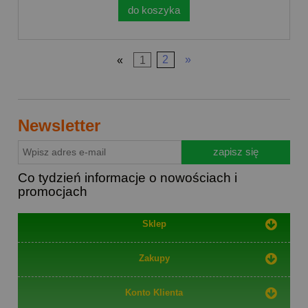
do koszyka
«
1
2
»
Newsletter
zapisz się
Co tydzień informacje o nowościach i
promocjach
Sklep
Zakupy
Konto Klienta