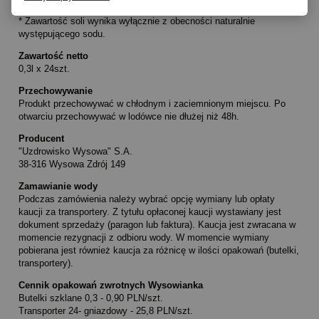
Sól* 0,2 g
* Zawartość soli wynika wyłącznie z obecności naturalnie
występującego sodu.
Zawartość netto
0,3l x 24szt.
Przechowywanie
Produkt przechowywać w chłodnym i zaciemnionym miejscu. Po
otwarciu przechowywać w lodówce nie dłużej niż 48h.
Producent
"Uzdrowisko Wysowa" S.A.
38-316 Wysowa Zdrój 149
Zamawianie wody
Podczas zamówienia należy wybrać opcję wymiany lub opłaty
kaucji za transportery. Z tytułu opłaconej kaucji wystawiany jest
dokument sprzedaży (paragon lub faktura). Kaucja jest zwracana w
momencie rezygnacji z odbioru wody. W momencie wymiany
pobierana jest również kaucja za różnicę w ilości opakowań (butelki,
transportery).
Cennik opakowań zwrotnych Wysowianka
Butelki szklane 0,3 - 0,90 PLN/szt.
Transporter 24- gniazdowy - 25,8 PLN/szt.