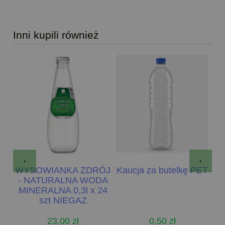
Inni kupili również
‹
›
ÓJ
WYSOWIANKA ZDRÓJ
Kaucja za butelkę PET
W
DA
- NATURALNA WODA
L
24
MINERALNA 0,3l x 24
S
szt NIEGAZ
23,00 zł
0,50 zł