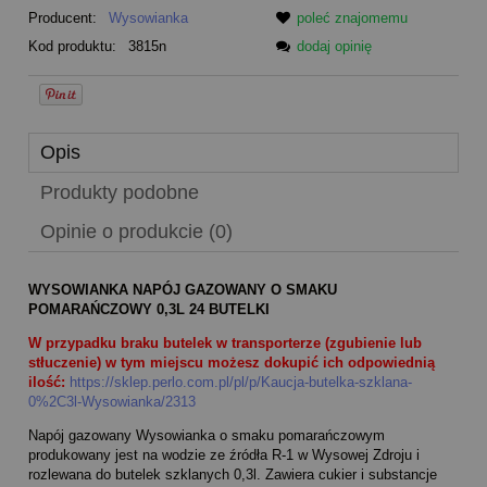
Producent:
Wysowianka
poleć znajomemu
Kod produktu:
3815n
dodaj opinię
Opis
Produkty podobne
Opinie o produkcie (0)
WYSOWIANKA NAPÓJ GAZOWANY O SMAKU
POMARAŃCZOWY 0,3L 24 BUTELKI
W przypadku braku butelek w transporterze (zgubienie lub
stłuczenie) w tym miejscu możesz dokupić ich odpowiednią
ilość:
https://sklep.perlo.com.pl/pl/p/Kaucja-butelka-szklana-
0%2C3l-Wysowianka/2313
Napój gazowany Wysowianka o smaku pomarańczowym
produkowany jest na wodzie ze źródła R-1 w Wysowej Zdroju i
rozlewana do butelek szklanych 0,3l. Zawiera cukier i substancje