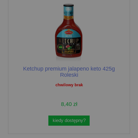
Ketchup premium jalapeno keto 425g
Roleski
chwilowy brak
8,40 zł
kiedy dostępny?