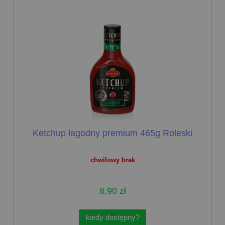
Ketchup łagodny premium 465g Roleski
chwilowy brak
8,90 zł
kiedy dostępny?