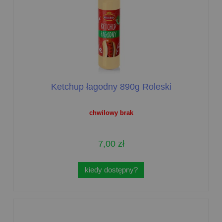
Ketchup łagodny 890g Roleski
chwilowy brak
7,00 zł
kiedy dostępny?