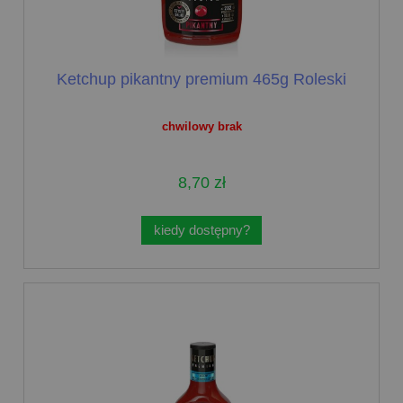
Ketchup pikantny premium 465g Roleski
chwilowy brak
8,70 zł
kiedy dostępny?