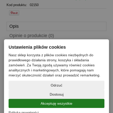
Kod produktu:
02150
Opis
Opinie o produkcie (0)
Ustawienia plików cookies
LAVAZZA QUALITA ORO 1KG Kawa ziarnista
Nasz sklep korzysta z plików cookies niezbędnych do
prawidłowego działania strony, koszyka i składania
Skład
zamówień. Za Twoją zgodą używamy również cookies
Kawa ziarnista: 100% Arabica
analitycznych i marketingowych, które pomagają nam
mierzyć skuteczność działań oraz prowadzić remarketing.
Zawartość netto
1kg
Odrzuć
Przechowywanie
Produkt przechowywać w chłodnym i suchym miejscu, z dala od
Dostosuj
produktów o intensywnym zapachu.
Akceptuję wszystkie
Producent
LUIGI LAVAZZA S.p.A.
Polityka prywatności