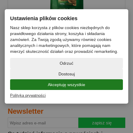
Ustawienia plików cookies
KAROB proszek 1KG TARGROCH
Nasz sklep korzysta z plików cookies niezbędnych do
prawidłowego działania strony, koszyka i składania
zamówień. Za Twoją zgodą używamy również cookies
analitycznych i marketingowych, które pomagają nam
mierzyć skuteczność działań oraz prowadzić remarketing.
17,00 zł
Odrzuć
Dostosuj
do koszyka
Akceptuję wszystkie
Polityka prywatności
Newsletter
zapisz się