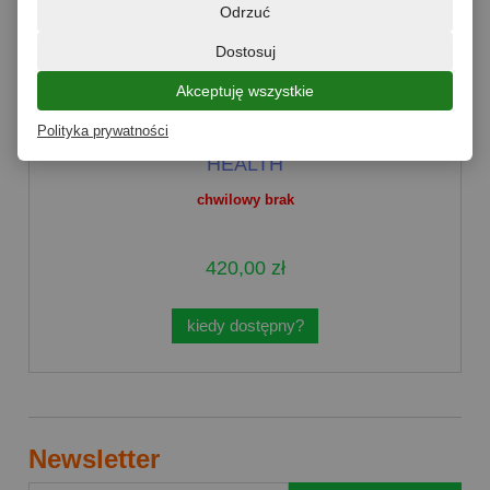
Odrzuć
Dostosuj
Akceptuję wszystkie
Polityka prywatności
Miód Manuka MGO 550+ 500G MANUKA
HEALTH
chwilowy brak
420,00 zł
kiedy dostępny?
Newsletter