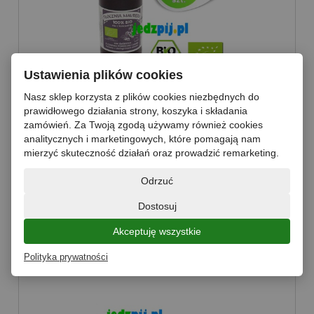
Ustawienia plików cookies
SOK Z CZARNYCH PORZECZEK I
Nasz sklep korzysta z plików cookies niezbędnych do
JABŁEK 100% BIO 300ML TŁOCZNIA
prawidłowego działania strony, koszyka i składania
MAURERA - zgrzewka 10 szt.
zamówień. Za Twoją zgodą używamy również cookies
chwilowy brak
analitycznych i marketingowych, które pomagają nam
mierzyć skuteczność działań oraz prowadzić remarketing.
75,50 zł
Odrzuć
Dostosuj
kiedy dostępny?
Akceptuję wszystkie
Polityka prywatności