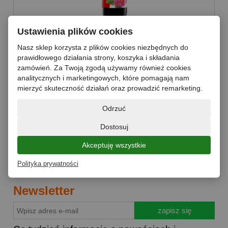
Ustawienia plików cookies
SOK Z CZYSTKA 500ml EkaMedica
Nasz sklep korzysta z plików cookies niezbędnych do
prawidłowego działania strony, koszyka i składania
zamówień. Za Twoją zgodą używamy również cookies
analitycznych i marketingowych, które pomagają nam
mierzyć skuteczność działań oraz prowadzić remarketing.
27,70 zł
Odrzuć
Dostosuj
do koszyka
Akceptuję wszystkie
Polityka prywatności
Newsletter
zapisz się